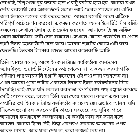
দেখেছি, বিশৃংখলা দূর করতে হলে একটু কঠোর হতে হয়। আমরা যখন
দেখি ব্যবসায়ী তার অ্যাকাউন্টে সহজে ভ্যাট ফেরত পাচ্ছেন না। এটির
জন্য উনাকে অনেক কষ্ট করতে হচ্ছে। আমরা বলেছি আগে এটিকে
পরিপূর্ণ অটোমেশন করবো। একজন করদাতা অনলাইনে রিটার্ন সাবমিট
করবেন। সেখানে উনার ভ্যাট ক্লেইম করবেন। আমাদের ট্যাক্স অফিস
থেকে কর্মকর্তারা সেটি চেক করবেন। সেখানে কোনো গজামিল না পেলে
ভ্যাট উনার অ্যাকাউন্টে চলে যাবে। আমরা ভ্যাটের ক্ষেত্রে এটি করে
ফেলেছি। ইনকাম ট্যাক্সের ক্ষেত্রে আমরা কাছাকাছি আছি।
তিনি আরও বলেন, আগে ইনকাম ট্যাক্স কর্মকর্তারা কাস্টসের
অ্যাসাইকুডা ওয়ার্ল্ড সিস্টেমের তথ্য পেতেন না। একজন করদাতা কি
পরিমাণ পণ্য আমদানি রপ্তানি করেছেন ওই তথ্য তারা জানতেন না।
এখন আমরা পুরো ডাটার একসেস ইনকাম ট্যাক্স কর্মকর্তাদের দিয়ে
দিয়েছি। তাই এখন যদি কোনো করদাতা কি পরিমাণ পণ্য রপ্তানি করেছে
সেটি গোপন করে, তাহলে তিনি ধরা খেয়ে যাবেন। কারণ এখন তার
রপ্তানির তথ্য ইনকাম ট্যাক্স কর্মকর্তার কাছে আছে। এভাবে আমরা যদি
লিকেজগুলো বন্ধ করতে পারি তাহলে সবচেয়ে বড় সুবিধা পাবে
আমাদের কমপ্লায়েন্স করদাতারা। যে কথাটা তারা সব সময় বলে
আসেন, আমরা ট্যাক্স দিই, কিন্তু এরপরও সরকার আমাদের ওপর
আরও চাপায়। আর যারা দেয় না, তারা কখনই দেয় না।