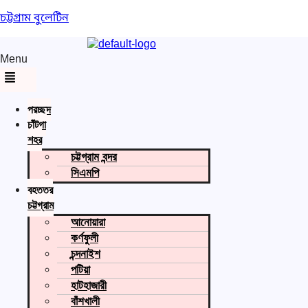
চট্টগ্রাম বুলেটিন
Menu
প্রচ্ছদ
চাঁটগা
শহর
চট্টগ্রাম বন্দর
সিএমপি
বৃহত্তর
চট্টগ্রাম
আনোয়ারা
কর্ণফুলী
চন্দনাইশ
পটিয়া
হাটহাজারী
বাঁশখালী