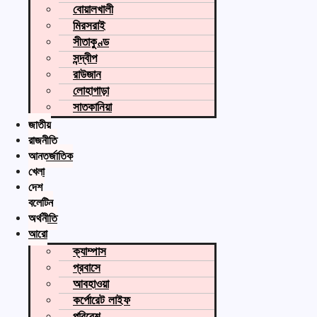
বোয়ালখালী
মিরসরাই
সীতাকুণ্ড
সন্দ্বীপ
রাউজান
লোহাগাড়া
সাতকানিয়া
জাতীয়
রাজনীতি
আন্তর্জাতিক
খেলা
দেশ
বুলেটিন
অর্থনীতি
আরো
ক্যাম্পাস
প্রবাসে
আবহাওয়া
কর্পোরেট লাইফ
পরিবেশ