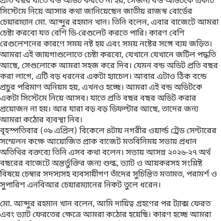
প্রতি বছর যাতে বন্ড অডিট করতে না হয়, সেজন্য বন্ড অডিটকে একটি
সিস্টেমে নিয়ে আসার কথা জানিয়েছেন জাতীয় রাজস্ব বোর্ডের
চেয়ারম্যান মো. আব্দুর রহমান খান। তিনি বলেন, এবার বাজেটে আমরা
চেষ্টা করবো যত বেশি ডি-রেগুলেট করতে পারি। কারণ বেশি
রেগুলেশনের কারণে সময় নষ্ট হয় এবং সময় নষ্টের সঙ্গে ব্যয় জড়িত।
আমরা এই জায়গাগুলোতে চেষ্টা করবো, যেখানে যেখানে জটিল পদ্ধতি
আছে, সেগুলোকে আমরা সহজ করে দিব। যেমন বন্ড অডিট প্রতি বছর
করা লাগে, এটি বড় ধরনের একটা হ্যাচেল। আবার এটাও ঠিক বন্ডে
প্রচুর পরিমাণ অনিয়ম হয়, এখনও হচ্ছে। আমরা এই বন্ড অডিটকে
একটা সিস্টেমে নিয়ে আসব। যাতে প্রতি বছর বছর অডিট করার
প্রয়োজন না হয়। আর যারা বড় বড় ডিফল্টার আছে, তাদের জন্য
আমরা কঠোর ব্যবস্থা নিব।
বৃহস্পতিবার (০৯ এপ্রিল) বিকেলে ৪টায় নগরীর ওয়ার্ল্ড ট্রেড সেন্টারের
সম্মেলন কক্ষে আয়োজিত প্রাক বাজেট মতবিনিময় সভায় প্রধান
অতিথির বক্তব্যে তিনি এসব কথা বলেন। সভায় আসন্ন ২০২৬-২৭ অর্থ
বছরের বাজেটে অন্তর্ভুক্তির জন্য শুল্ক, ভ্যাট ও আয়করসহ সংশ্লিষ্ট
বিষয়ে চেম্বার সদস্যসহ ব্যবসায়ীগণ তাঁদের সুচিন্তিত মতামত, পরামর্শ ও
সুপারিশ এনবিআর চেয়ারম্যানের নিকট তুলে ধরেন।
মো. আব্দুর রহমান খান বলেন, আমি দায়িত্ব গ্রহণের পর ট্যাক্স ফেরত
এবং ভ্যাট ফেরতের ক্ষেত্রে আমরা কঠোর হয়েছি। কারণ হচ্ছে আমরা