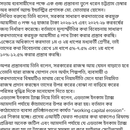
সভায় ব্যবসায়ীদের পক্ষে এক গুচ্চ প্রস্তাবনা তুলে ধরেন চট্টগ্রাম চেম্বার
অব কমার্স অ্যান্ড ইন্ডাস্ট্রির প্রশাসক মো. মোতাহার হোসেন।
লিখিত বক্তব্যে তিনি বলেন, সরকার সাধারণ করদাতাতের করমুক্ত
আয়সীমা ৩ লক্ষ ৭৫ হাজার টাকা ২০২৬-২৭ এবং ২০২৭-২৮ করবর্ষের
জন্য নির্ধারণ করেছে। বর্তমানে মূল্যস্ফীতির কথা বিবেচনায় সাধারণ
করদাতাদের করমুক্ত আয়সীমা ৫ লাখ টাকা করার প্রস্তাব করছি।
এক্ষেত্রে অধিকাংশ করদাতা ১ম ও ২য় ধাপের মধ্যবর্তী শ্রেণীর, তাই
তাদের কথা বিবেচনায় রেখে ১ম ধাপে ৫%-৭.৫% এবং ২য় ধাপে
১০%-১২.৫% করার প্রস্তাব করছি।
অপর প্রস্তাবনায় তিনি বলেন, সরকারের রাজস্ব আয় যেমন বাড়াতে হবে
তেমনি যারা রাজস্ব যোগান দেন অর্থাৎ শিল্পপতি, ব্যবসায়ী ও
করদাতাদের বিষয়টিও মাথায় রেখে নিয়মনীতি মেনে যারা নিয়মিত
রাজস্ব প্রদান করছেন তাদের উপর করের বোঝা না বাড়িয়ে করের
পরিসর বৃদ্ধির দিকে মনোযোগ দিতে হবে।
এডভান্স ইনকাম ট্যাক্স নিয়ে তিনি বলেন, এডভান্স ইনকাম ট্যাক্স
আমদানি পর্যায়ে কাঁচামালের উপর কর্তন করা হয়। বর্তমান কর
কাঠামোতে ব্যবসা প্রতিষ্ঠানগুলো কার্যত “working capital erosion”-
এর শিকার হচ্ছে। প্রদেয় এআইটি ফেরত পাওয়ার কথা থাকলেও রিফান্ড
প্রক্রিয়া অনেক জটিল এবং আমদানি পর্যায়ে যে এডভান্স ইনকাম ট্যাক্স
প্রদান করা হয় তা ট্যাক্সের সাথে সমন্বয় না করে ফাইনাল সেটেলমেন্ট