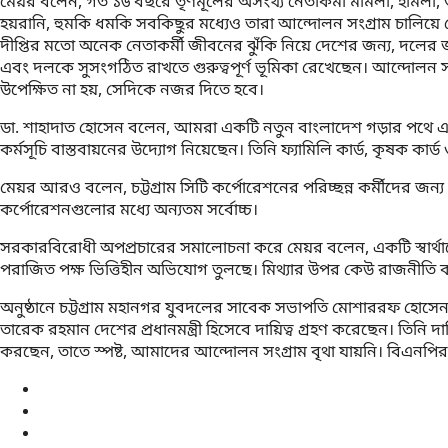
মেয়র বলেন, গত ১৬ বছরে তৃণমূলের অসংখ্য নেতাকর্মী মামলা, হামলা
হয়রানি, হুমকি ধমকি সবকিছুর মধ্যেও তারা আন্দোলন সংগ্রাম চালিয়
দীপ্তির মতো অনেক নেতাকর্মী জীবনের ঝুঁকি নিয়ে দেশের জন্য, দলের
এবং দলকে সুসংগঠিত রাখতে গুরুত্বপূর্ণ ভূমিকা রেখেছেন। আন্দোলন সং
উপেক্ষিত না হয়, সেদিকে নজর দিতে হবে।
ডা. শাহাদাত হোসেন বলেন, আমরা একটি নতুন বাংলাদেশ গড়ার পথে এগিয়ে
কর্মসূচি বাস্তবায়নের উদ্যোগ নিয়েছেন। তিনি ফ্যামিলি কার্ড, কৃষক কার্ড
মেয়র আরও বলেন, চট্টগ্রাম সিটি কর্পোরেশনের পরিচ্ছন্ন কর্মীদের জন
কর্পোরেশনগুলোর মধ্যে অন্যতম সর্বোচ্চ।
সরকারবিরোধী অপপ্রচারের সমালোচনা করে মেয়র বলেন, একটি স্বার্থান্বে
পরাজিত পক্ষ ভিত্তিহীন অভিযোগ তুলছে। মিথ্যার উপর কেউ রাজনীতি করত
অনুষ্ঠানে চট্টগ্রাম মহানগর যুবদলের সাবেক সভাপতি মোশাররফ হোসেন
তারেক রহমান দেশের প্রধানমন্ত্রী হিসেবে দায়িত্ব গ্রহণ করেছেন। তিনি 
করছেন, তাতে স্পষ্ট, আমাদের আন্দোলন সংগ্রাম বৃথা যায়নি। বিএনপির 