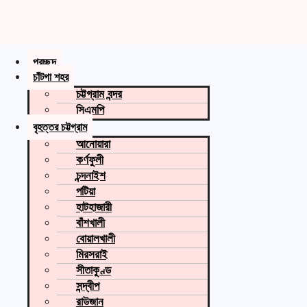
প্রচ্ছদ
চাঁটগা শহর
চট্টগ্রাম বন্দর
সিএমপি
বৃহত্তর চট্টগ্রাম
আনোয়ারা
কর্ণফুলী
চন্দনাইশ
পটিয়া
হাটহাজারী
বাঁশখালী
বোয়ালখালী
মিরসরাই
সীতাকুণ্ড
সন্দ্বীপ
রাউজান