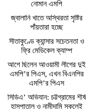
নোমান এমপি
জ্বালানি খাতে অস্থিরতা সৃষ্টির
পাঁয়তারা হচ্ছে
সীতাকুণ্ডে ক্যান্সার সচেতনতা ও
ফ্রি মেডিকেল ক্যাম্প
আগে ছিলেন আওয়ামী লীগের দুই
এমপি’র পিএস, এখন বিএনপির
এমপি’র পিএস
সিডিএ’ অভিযান: চট্টগ্রামের শীর্ষ
হাসপাতাল ও নামীদামি স্কুলেই