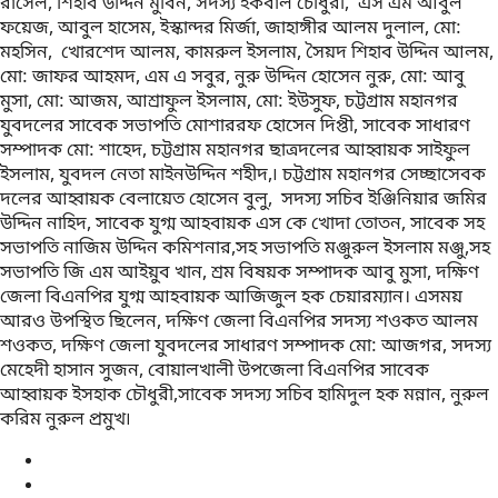
রাসেল, শিহাব উদ্দিন মুবিন, সদস্য ইকবাল চৌধুরী, এস এম আবুল
ফয়েজ, আবুল হাসেম, ইস্কান্দর মির্জা, জাহাঙ্গীর আলম দুলাল, মো:
মহসিন, খোরশেদ আলম, কামরুল ইসলাম, সৈয়দ শিহাব উদ্দিন আলম,
মো: জাফর আহমদ, এম এ সবুর, নুরু উদ্দিন হোসেন নুরু, মো: আবু
মুসা, মো: আজম, আশ্রাফুল ইসলাম, মো: ইউসুফ, চট্টগ্রাম মহানগর
যুবদলের সাবেক সভাপতি মোশাররফ হোসেন দিপ্তী, সাবেক সাধারণ
সম্পাদক মো: শাহেদ, চট্টগ্রাম মহানগর ছাত্রদলের আহ্বায়ক সাইফুল
ইসলাম, যুবদল নেতা মাইনউদ্দিন শহীদ,৷ চট্টগ্রাম মহানগর সেচ্ছাসেবক
দলের আহ্বায়ক বেলায়েত হোসেন বুলু, সদস্য সচিব ইঞ্জিনিয়ার জমির
উদ্দিন নাহিদ, সাবেক যুগ্ম আহবায়ক এস কে খোদা তোতন, সাবেক সহ
সভাপতি নাজিম উদ্দিন কমিশনার,সহ সভাপতি মঞ্জুরুল ইসলাম মঞ্জু,সহ
সভাপতি জি এম আইয়ুব খান, শ্রম বিষয়ক সম্পাদক আবু মুসা, দক্ষিণ
জেলা বিএনপির যুগ্ম আহবায়ক আজিজুল হক চেয়ারম্যান। এসময়
আরও উপস্থিত ছিলেন, দক্ষিণ জেলা বিএনপির সদস্য শওকত আলম
শওকত, দক্ষিণ জেলা যুবদলের সাধারণ সম্পাদক মো: আজগর, সদস্য
মেহেদী হাসান সুজন, বোয়ালখালী উপজেলা বিএনপির সাবেক
আহ্বায়ক ইসহাক চৌধুরী,সাবেক সদস্য সচিব হামিদুল হক মন্নান, নুরুল
করিম নুরুল প্রমুখ৷