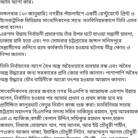
আমি আশা করি।
মঙ্গলবার (২০ জানুয়ারি) নগরীর পাঁচলাইশে একটি রেস্টুরেন্টে প্রিন্ট ও
ইলেকট্রনিক মিডিয়ার সাংবাদিকদের সাথে মতবিনিয়মকালে তিনি এসব
কথা বলেন।
এরশাদ উল্লাহ নির্বাচনী প্রচারণায় তাঁর উপর ঘটে যাওয়া সন্ত্রাসী হামলা,
ঢাকায় হাদি হত্যা এবং গত সোমবার চট্টগ্রামের জঙ্গল সলিমপুরে
সন্ত্রাসীদের গুলিতে র‍্যাব কর্মকর্তা নিহত হওয়ার ঘটনায় তীব্র ক্ষোভ ও
নিন্দা জানান।
তিনি নির্বাচনের আগে বৈধ অস্ত্র অবৈধভাবে ব্যবহার বন্ধ এবং অবৈধ
অস্ত্র উদ্ধারের জন্য সরকারের প্রতি জোর দাবি জানান। পাশাপাশি অবৈধ
অস্ত্র উদ্ধারে যৌথ বাহিনীকে আরো তৎপর হওয়ার আহ্বান জানান।
সাংবাদিকদের প্রশ্নের জবাবে নগর বিএনপি’র আহ্বায়ক এরশাদ উল্লাহ
বলেন, নির্বাচিত হওয়ার পর আমার প্রধান ও প্রথম কাজ হবে বহু
প্রতীক্ষিত কালুরঘাট সেতুর নির্মাণ কাজ শুরু করা। মতবিনিময় সভায়
চট্টগ্রাম মহানগর বিএনপির সদস্য সচিব নাজিমুর রহমান, যুগ্ম আহবায়ক
এম এ আজিজ,কাজী বেলাল উদ্দিন,সফিকুর রহমান স্বপন,হারুন
জামান, নিয়াজ মোহাম্মদ খান, শাহ আলম, আর ইউ চৌধুরী শাহীন,
শওকত আজম খাজা, ইয়াছিন চৌধুরী লিটন, আহম্মেদুল আলম চৌধুরী