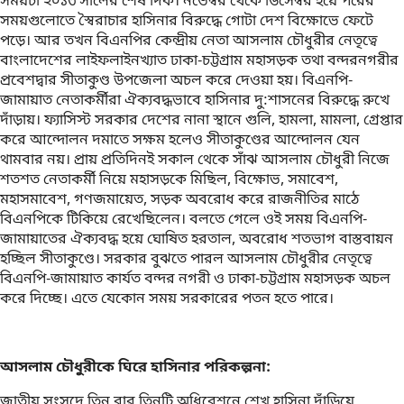
সময়টা ২০১৩ সালের শেষ দিক। নভেম্বর থেকে ডিসেম্বর হয়ে পরের
সময়গুলোতে স্বৈরাচার হাসিনার বিরুদ্ধে গোটা দেশ বিক্ষোভে ফেটে
পড়ে। আর তখন বিএনপির কেন্দ্রীয় নেতা আসলাম চৌধুরীর নেতৃত্বে
বাংলাদেশের লাইফলাইনখ্যাত ঢাকা-চট্টগ্রাম মহাসড়ক তথা বন্দরনগরীর
প্রবেশদ্বার সীতাকুণ্ড উপজেলা অচল করে দেওয়া হয়। বিএনপি-
জামায়াত নেতাকর্মীরা ঐক্যবদ্ধভাবে হাসিনার দু:শাসনের বিরুদ্ধে রুখে
দাঁড়ায়। ফ্যাসিস্ট সরকার দেশের নানা স্থানে গুলি, হামলা, মামলা, গ্রেপ্তার
করে আন্দোলন দমাতে সক্ষম হলেও সীতাকুণ্ডের আন্দোলন যেন
থামবার নয়। প্রায় প্রতিদিনই সকাল থেকে সাঁঝ আসলাম চৌধুরী নিজে
শতশত নেতাকর্মী নিয়ে মহাসড়কে মিছিল, বিক্ষোভ, সমাবেশ,
মহাসমাবেশ, গণজমায়েত, সড়ক অবরোধ করে রাজনীতির মাঠে
বিএনপিকে টিকিয়ে রেখেছিলেন। বলতে গেলে ওই সময় বিএনপি-
জামায়াতের ঐক্যবদ্ধ হয়ে ঘোষিত হরতাল, অবরোধ শতভাগ বাস্তবায়ন
হচ্ছিল সীতাকুণ্ডে। সরকার বুঝতে পারল আসলাম চৌধুরীর নেতৃত্বে
বিএনপি-জামায়াত কার্যত বন্দর নগরী ও ঢাকা-চট্টগ্রাম মহাসড়ক অচল
করে দিচ্ছে। এতে যেকোন সময় সরকারের পতন হতে পারে।
আসলাম চৌধুরীকে ঘিরে হাসিনার পরিকল্পনা:
জাতীয় সংসদে তিন বার তিনটি অধিবেশনে শেখ হাসিনা দাঁড়িয়ে