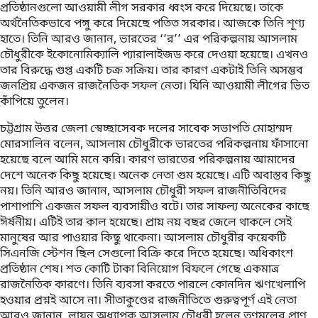
প্রতিষ্ঠানগুলো আওয়ামী লীগ সরকার ধ্বংস করে দিয়েছে। তাকে
অর্থনৈতিকভাবে পঙ্গু করে দিয়েছে পতিত সরকার। আজকে তিনি শূণ্য
হাতে। তিনি আরও জানান, ভারতের ‘’র’’ এর পরিকল্পনায় আসলাম
চৌধুরীকে ইকোনোমিক্যালি প্যারালাইজড করে দেওয়া হয়েছে। এখনও
তার বিরুদ্ধে গুপ্ত একটি চক্র সক্রিয়। তার কারণ একটাই তিনি অসম্ভব
জনপ্রিয় একজন রাজনৈতিক সফল নেতা। যিনি আওয়ামী লীগের ভিত
কাঁপিয়ে তুলেন।
চট্টগ্রাম উত্তর জেলা স্বেচ্ছাসেবক দলের সাবেক সভাপতি মোহাম্মদ
মোরসালিন বলেন, আসলাম চৌধুরীকে ভারতের পরিকল্পনায় ফাঁসানো
হয়েছে বলে আমি মনে করি। কারণ ভারতের পরিকল্পনায় আমাদের
দেশে অনেক কিছু হয়েছে। অনেক নেতা গুম হয়েছে। এটি অবাস্তব কিছু
নয়। তিনি আরও জানান, আসলাম চৌধুরী সফল রাজনীতিবিদের
পাশাপাশি একজন সফল ব্যবসায়ীও বটে। তার সাফল্য অনেকের কাছে
ঈর্ষনীয়। এটিই তার কাল হয়েছে। প্রায় নয় বছর জেলে থাকলে সেই
মানুষের আর পাওয়ার কিছু থাকেনা। আসলাম চৌধুরীর কয়েকটি
সিএনজি স্টেশন ছিল সেগুলো বিক্রি করে দিতে হয়েছে। অধিকাংশ
প্রতিষ্ঠান শেষ। শত কোটি টাকা বিনিয়োগ বিফলে গেছে একমাত্র
রাজনৈতিক কারণে। তিনি ব্যবসা করতে পারলে কোনদিন ঋণখেলাপি
হওয়ার প্রশ্নই আসে না। সীতাকুণ্ডের রাজনীতিতে গুরুত্বপূর্ণ এই নেতা
আরও জানান, লায়ন অধ্যাপক আসলাম চৌধুরী হলেন তৃণমূলের প্রাণ