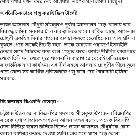
শোধনাগার দখল করে নেই আওয়ামী লীগের মন্ত্রী হাসান মাহমুদ।
অর্থনৈতিকভাবে পঙ্গু করাই ছিল টার্গেট
:
লায়ন আসলাম চৌধুরী সীতাকুণ্ডে দু্র্বার আন্দোলন গড়ে তোলায় তার
বিরুদ্ধে হাসিনা সরকার টানা ব্যবস্থা নিতে থাকে। কথিত আছে, আসলাম
চৌধুরী একাই হাসিনার পতনের ব্যবস্থা করতে চেয়েছিলেন। আর হাসিনা
বুঝতে পেরে তাকেই টার্গেট করে। তাকে ভারতের পরামর্শে ইসরাইলি
নেতার সাথে বৈঠকের কথা বলে গ্রেপ্তার করে। কার্যত দীর্ঘদিন কারাগারে
থেকে তিনি দল থেকে দূরে থাকেননি। কারাগারে থেকেই চালিয়েছেন
সাংগঠনিক নানা কার্যক্রম। এই দীর্ঘ সময়ে আসলাম চৌধুরীর তীলে তুলে
গড়ে তোলা সব আর্থিক প্রতিষ্ঠানকে পঙ্গু করে দেয় স্বৈরাচারী হাসিনা
সরকার।
কি বলছেন বিএনপি নেতারা
?
চট্টগ্রাম উত্তর জেলা বিএনপির সদস্য ও সীতাকুণ্ড উপজেলা বিএনপির
সাবেক যুগ্ম আহ্বায়ক জহুরুল আলম জহুর বলেন, অনেক বিএনপি
নেতা নির্ভিঘ্নে ব্যবসা চালিয়ে নিলেও লায়ন আসলাম চৌধুরীকে কোন
ব্যবসা-বাণিজ্য করতে দেওয়া হয়নি। তার শ্রমে-ঘামে গড়ে তোলা