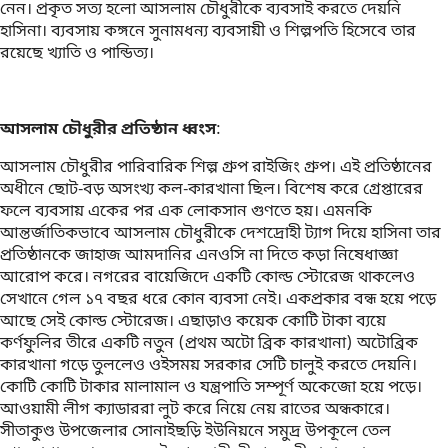
নেন। প্রকৃত সত্য হলো আসলাম চৌধুরীকে ব্যবসাই করতে দেয়নি
হাসিনা। ব্যবসায় কঙ্গনে সুনামধন্য ব্যবসায়ী ও শিল্পপতি হিসেবে তার
রয়েছে খ্যাতি ও পান্ডিত্য।
আসলাম চৌধুরীর প্রতিষ্ঠান ধ্বংস
:
আসলাম চৌধুরীর পারিবারিক শিল্প গ্রুপ রাইজিং গ্রুপ। এই প্রতিষ্ঠানের
অধীনে ছোট-বড় অসংখ্য কল-কারখানা ছিল। বিশেষ করে গ্রেপ্তারের
ফলে ব্যবসায় একের পর এক লোকসান গুণতে হয়। এমনকি
আন্তর্জাতিকভাবে আসলাম চৌধুরীকে দেশদ্রোহী ট্যাগ দিয়ে হাসিনা তার
প্রতিষ্ঠানকে জাহাজ আমদানির এনওসি না দিতে কড়া নিষেধাজ্ঞা
আরোপ করে। নগরের বায়েজিদে একটি কোল্ড স্টোরেজ থাকলেও
সেখানে গেল ১৭ বছর ধরে কোন ব্যবসা নেই। একপ্রকার বন্ধ হয়ে পড়ে
আছে সেই কোল্ড স্টোরেজ। এছাড়াও কয়েক কোটি টাকা ব্যয়ে
কর্ণফুলির তীরে একটি নতুন (প্রথম অটো ব্রিক কারখানা) অটোব্রিক
কারখানা গড়ে তুললেও ওইসময় সরকার সেটি চালুই করতে দেয়নি।
কোটি কোটি টাকার মালামাল ও যন্ত্রপাতি সম্পূর্ণ অকেজো হয়ে পড়ে।
আওয়ামী লীগ ক্যাডাররা লুট করে নিয়ে নেয় রাতের অন্ধকারে।
সীতাকুণ্ড উপজেলার সোনাইছড়ি ইউনিয়নে সমুদ্র উপকূলে তেল