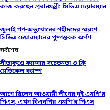
কাজ করছেন প্রধানমন্ত্রী: সিডিএ চেয়ারম্যান
জুলাই গণ-অভ্যুত্থানের শহীদদের স্মরণে
সিডিএ চেয়ারম্যানের পুষ্পস্তবক অর্পণ
সর্বশেষ
সীতাকুণ্ডে ক্যান্সার সচেতনতা ও ফ্রি
মেডিকেল ক্যাম্প
আগে ছিলেন আওয়ামী লীগের দুই এমপি’র
পিএস, এখন বিএনপির এমপি’র পিএস