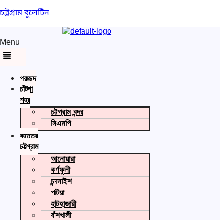
চট্টগ্রাম বুলেটিন
Menu
প্রচ্ছদ
চাঁটগা
শহর
চট্টগ্রাম বন্দর
সিএমপি
বৃহত্তর
চট্টগ্রাম
আনোয়ারা
কর্ণফুলী
চন্দনাইশ
পটিয়া
হাটহাজারী
বাঁশখালী