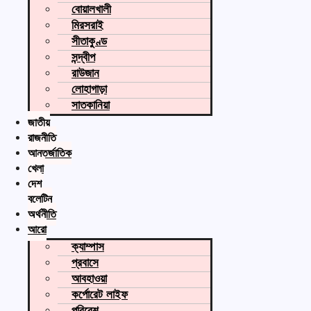
বোয়ালখালী
মিরসরাই
সীতাকুণ্ড
সন্দ্বীপ
রাউজান
লোহাগাড়া
সাতকানিয়া
জাতীয়
রাজনীতি
আন্তর্জাতিক
খেলা
দেশ
বুলেটিন
অর্থনীতি
আরো
ক্যাম্পাস
প্রবাসে
আবহাওয়া
কর্পোরেট লাইফ
পরিবেশ