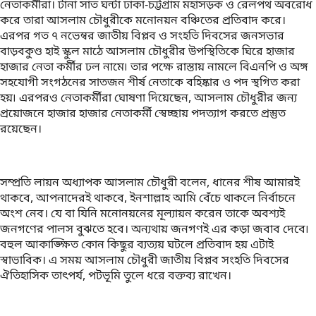
নেতাকর্মীরা। টানা সাত ঘন্টা ঢাকা-চট্টগ্রাম মহাসড়ক ও রেলপথ অবরোধ
করে তারা আসলাম চৌধুরীকে মনোনয়ন বঞ্চিতের প্রতিবাদ করে।
এরপর গত ৭ নভেম্বর জাতীয় বিপ্লব ও সংহতি দিবসের জনসভার
বাড়বকুণ্ড হাই স্কুল মাঠে আসলাম চৌধুরীর উপস্থিতিকে ঘিরে হাজার
হাজার নেতা কর্মীর ঢল নামে৷ তার পক্ষে রাস্তায় নামলে বিএনপি ও অঙ্গ
সহযোগী সংগঠনের সাতজন শীর্ষ নেতাকে বহিষ্কার ও পদ স্থগিত করা
হয়৷ এরপরও নেতাকর্মীরা ঘোষণা দিয়েছেন, আসলাম চৌধুরীর জন্য
প্রয়োজনে হাজার হাজার নেতাকর্মী স্বেচ্ছায় পদত্যাগ করতে প্রস্তুত
রয়েছেন।
সম্প্রতি লায়ন অধ্যাপক আসলাম চৌধুরী বলেন, ধানের শীষ আমারই
থাকবে, আপনাদেরই থাকবে, ইনশাল্লাহ আমি বেঁচে থাকলে নির্বাচনে
অংশ নেব। যে বা যিনি মনোনয়নের মূল্যায়ন করেন তাকে অবশ্যই
জনগণের পালস বুঝতে হবে। অন্যথায় জনগণই এর কড়া জবাব দেবে৷
বহুল আকাঙ্ক্ষিত কোন কিছুর ব্যত্যয় ঘটলে প্রতিবাদ হয় এটাই
স্বাভাবিক। এ সময় আসলাম চৌধুরী জাতীয় বিপ্লব সংহতি দিবসের
ঐতিহাসিক তাৎপর্য, পটভূমি তুলে ধরে বক্তব্য রাখেন।