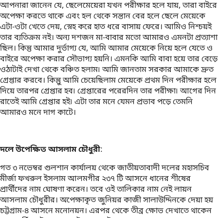
আপনারা জানেন যে, ছেলেমেয়েরা যখন পরীক্ষার হলে যায়, তারা বাইরে
অপেক্ষা করতে থাকে এবং হল থেকে সন্তান বের হলে ছেলে মেয়েকে
এটা-ওটা খেতে দেয়, স্নেহ করে হাত ধরে বাসায় ফেরে। আমিও নিশ্চয়ই
তার ব্যতিক্রম নই। অন্য দশজন মা-বাবার মতো আমারও এমনটা প্রত্যাশা
ছিল। কিন্তু আমার দুর্ভাগ্য যে, আমি আমার মেয়েকে নিয়ে হলে যেতে ও
বাইরে অপেক্ষা করার সৌভাগ্য হয়নি। এমনকি আমি বাবা হয়ে তার বেড়ে
ওঠাটাই দেখা থেকে বঞ্চিত হলাম৷ আমি জানতাম সরকার আমাকে দ্রুত
গ্রেপ্তার করবে। কিন্তুু আমি চেয়েছিলাম মেয়েকে প্রথম দিন পরীক্ষার হলে
দিয়ে তারপর গ্রেপ্তার হব৷ গ্রেপ্তারের পরেরদিন তার পরীক্ষা৷ আগের দিন
রাতেই আমি গ্রেপ্তার হই৷ এটা তার মনে যেমন প্রভাব পড়ে তেমনি
আমারও মনে দাগ কাটে।
দলে উপেক্ষিত আসলাম চৌধুরী
:
গত ৩ নভেম্বর গুলশান কার্যালয় থেকে জাতীয়তাবাদী দলের মহাসচিব
মীর্জা ফখরুল ইসলাম আলমগীর ২৩৭ টি আসনে ধানের শীষের
প্রার্থীদের নাম ঘোষণা করেন। তবে ওই তালিকার নাম নেই লায়ন
আসলাম চৌধুরীর। অপেক্ষাকৃত জুনিয়র কাজী সালাউদ্দিনকে দেয়া হয়
চট্টগ্রাম-৪ আসনে মনোনয়ন। এরপর থেকে তীব্র ক্ষোভ দেখাতে থাকেন