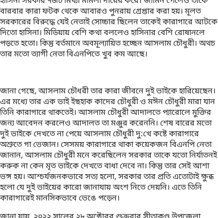
হাসিনা সরকার ৭৬টি মিথ্যা মামলা দায়ের করে। জামিন পেলেও তাকে
বারবার কারা ফটক থেকে আবারও পুনরায় গ্রেপ্তার করা হয়। মূলত
সরকারের বিরুদ্ধে যেই নেতাই সোচ্চার ছিলেন তাকেই কারাগারে আটকে
দিতো হাসিনা। মিডিয়ায় বেশি কথা বললেও হাসিনার বেশি রোষানলে
পড়তে হতো। কিন্তু বর্তমানে অবমূল্যায়িত হচ্ছেন আসলাম চৌধুরী। অথচ
তার মতো ত্যাগী নেতা বিএনপিতে খুব কম আছে।
জানা গেছে, আসলাম চৌধরী তার কারা জীবনে দুই ভাইকে হারিয়েছেন।
এর মধ্যে তার এক ভাই ইছহাক কাদের চৌধুরী ও মঈন চৌধুরী মারা যান
তিনি কারাগারে থাকতেই। আসলাম চৌধুরী আদালতে প্যারোলে মুক্তির
জন্য আবেদন করলেও আদালত তা মঞ্জুর করেননি। শেষ বারের মতো
দুই ভাইকে দেখতে না পেয়ে আসলাম চৌধুরী দু:খে কষ্টে কারাগারে
অশ্রুতে গা ভেজান। সেসময় কারাগারে থাকা কয়েকজন বিএনপি নেতা
জানান, আসলাম চৌধুরী মনে করেছিলেন সরকার তাকে যতো নির্যাতনই
করুক না কেন মৃত ভাইকে দেখতে বাধা দেবে না। কিন্তু তার সেই আশা
ভঙ্গ হয়। আশ্চর্যজনকভাবে সত্য হলো, সরকার তার প্রতি এতোটাই ক্ষুব্ধ
হলো যে দুই ভাইয়ের কারো জানাযায় অংশ নিতে দেয়নি। এতে তিনি
কারাগারেই মানসিকভাবে ভেঙে পড়েন।
জানা যায়, ২০২২ সালের ২৮ অক্টোবর শুক্রবার সীতাকুণ্ড উপজেলা