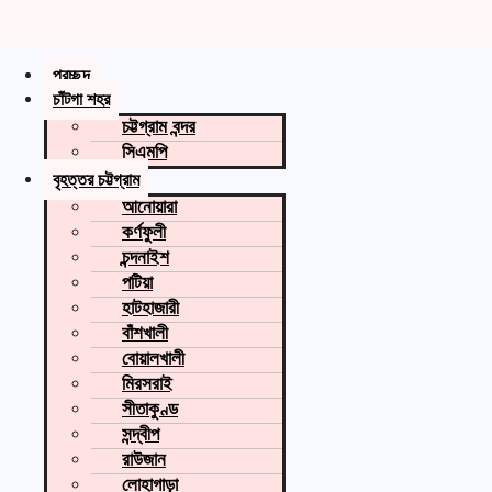
প্রচ্ছদ
চাঁটগা শহর
চট্টগ্রাম বন্দর
সিএমপি
বৃহত্তর চট্টগ্রাম
আনোয়ারা
কর্ণফুলী
চন্দনাইশ
পটিয়া
হাটহাজারী
বাঁশখালী
বোয়ালখালী
মিরসরাই
সীতাকুণ্ড
সন্দ্বীপ
রাউজান
লোহাগাড়া