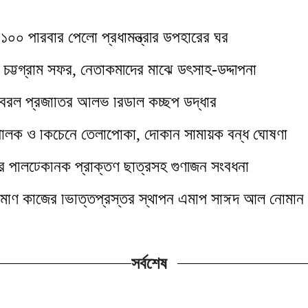
 ১০০ পরিবার পেলো প্রধামন্ত্রীর উপহারের ঘর
র চট্টগ্রাম সফর, নেতাকর্মীদের মাঝে উৎসাহ-উদ্দীপনা
ে বিরল প্রজাতির অলিভ রিডলি কচ্ছপ উদ্ধার
 পালক ও কিচেনে তেলাপোকা, দোকান সাময়িক বন্ধ ঘোষণা
রি পলিটেকনিক প্রাক্তণ ছাত্রসহ গুণীজন সংবর্ধনা
র্মাণ কাজের ভিত্তিপ্রস্তর স্থাপন এমপি সাঈদ আল নোমান 
সর্বশেষ