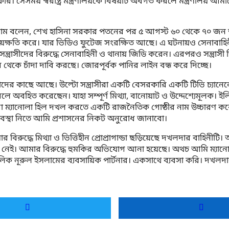
রি। সেসময় স্বরাষ্ট্র মন্ত্রণালয়কে বিষয়টি অবগত করলে মন্ত্রণালয় আমা
ম বলেন, শেখ হাসিনা সরকার পতনের পর ৫ আগস্ট ৬০ থেকে ৭০ জন অস্ত্রধ
য়ক্ষতি করে। যার ভিডিও ফুটেজ সংরক্ষিত আছে। এ ঘটনায়ও সেনাবাহিনীর কমা
রাসীদের বিরুদ্ধে সেনাবাহিনী ও থানায় জিডি করেন। এরপরও সন্ত্রাস
 থেকে চাঁদা দাবি করছে। জোরপূর্বক পানির লাইন বন্ধ করে দিচ্ছে।
 কাছে আছে। উল্টো সন্ত্রাসীরা একটি বেসরকারি একটি টিভি চ্যানেলে ম
হিত করেছেন। যাহা সম্পূর্ণ মিথ্যা, বানোয়াট ও উদ্দেশ্যেমূলক। ইলি
ীরা ম্যানোলা হিল দখল করতে একটি রাজনৈতিক গোষ্ঠীর নাম উচ্চারণ করে 
ে ব্যবস্থা নিতে আমি প্রশাসনের নিকট অনুরোধ জানাবো।
রুদ্ধে মিথ্যা ও ভিত্তিহীন প্রোপ্রাগান্ডা ছড়িয়েছে দখলদার বাহিনীটি। 
্টতা নেই। আমার বিরুদ্ধে হুমকির অভিযোগ আনা হয়েছে। অথচ আমি ম্যানো
ক নূরুল ইসলামের ব্যবসায়িক পার্টনার। একসাথে ব্যবসা করি। দখলদার সন