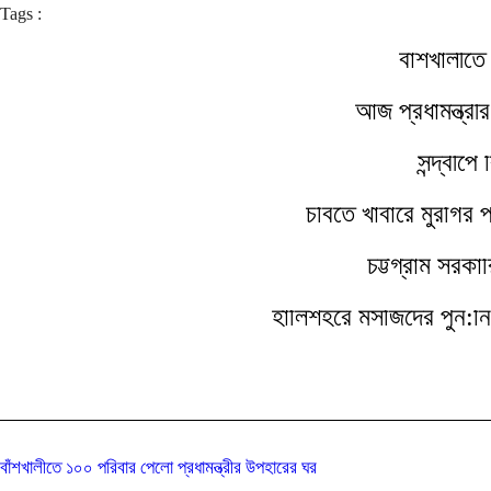
Tags :
বাঁশখালীতে
আজ প্রধামন্ত্রী
সন্দ্বীপ
চবিতে খাবারে মুরগির
চট্টগ্রাম সরকা
হালিশহরে মসজিদের পুন:নি
বাঁশখালীতে ১০০ পরিবার পেলো প্রধামন্ত্রীর উপহারের ঘর