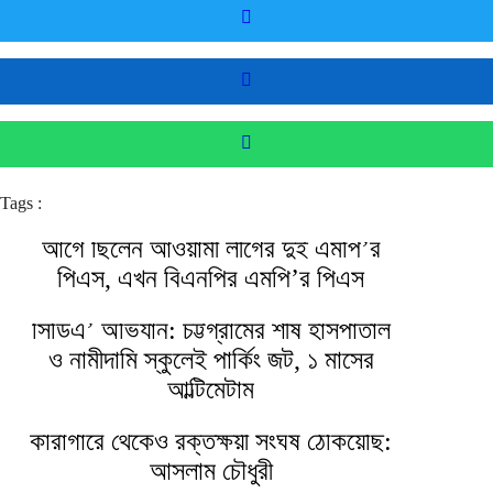
Tags :
আগে ছিলেন আওয়ামী লীগের দুই এমপি’র
পিএস, এখন বিএনপির এমপি’র পিএস
সিডিএ’ অভিযান: চট্টগ্রামের শীর্ষ হাসপাতাল
ও নামীদামি স্কুলেই পার্কিং জট, ১ মাসের
আল্টিমেটাম
কারাগারে থেকেও রক্তক্ষয়ী সংঘর্ষ ঠেকিয়েছি:
আসলাম চৌধুরী