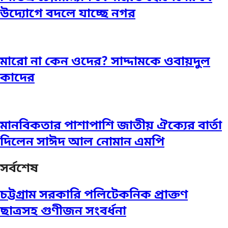
উদ্যোগে বদলে যাচ্ছে নগর
মারো না কেন ওদের? সাদ্দামকে ওবায়দুল
কাদের
মানবিকতার পাশাপাশি জাতীয় ঐক্যের বার্তা
দিলেন সাঈদ আল নোমান এমপি
সর্বশেষ
চট্টগ্রাম সরকারি পলিটেকনিক প্রাক্তণ
ছাত্রসহ গুণীজন সংবর্ধনা