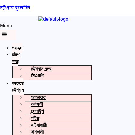
চট্টগ্রাম বুলেটিন
Menu
প্রচ্ছদ
চাঁটগা
শহর
চট্টগ্রাম বন্দর
সিএমপি
বৃহত্তর
চট্টগ্রাম
আনোয়ারা
কর্ণফুলী
চন্দনাইশ
পটিয়া
হাটহাজারী
বাঁশখালী