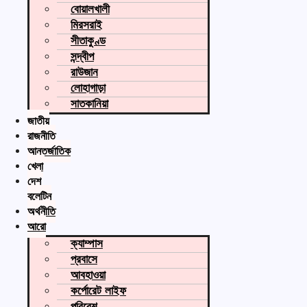
বোয়ালখালী
মিরসরাই
সীতাকুণ্ড
সন্দ্বীপ
রাউজান
লোহাগাড়া
সাতকানিয়া
জাতীয়
রাজনীতি
আন্তর্জাতিক
খেলা
দেশ
বুলেটিন
অর্থনীতি
আরো
ক্যাম্পাস
প্রবাসে
আবহাওয়া
কর্পোরেট লাইফ
পরিবেশ