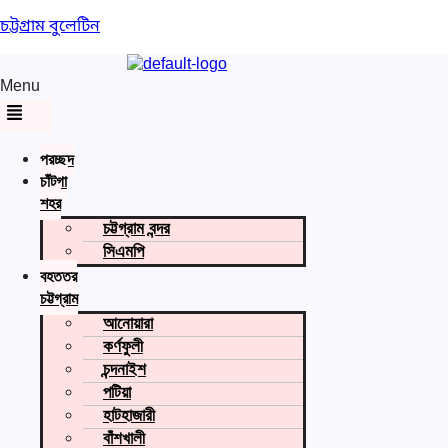
চট্টগ্রাম বুলেটিন
Menu
প্রচ্ছদ
চাঁটগা
শহর
চট্টগ্রাম বন্দর
সিএমপি
বৃহত্তর
চট্টগ্রাম
আনোয়ারা
কর্ণফুলী
চন্দনাইশ
পটিয়া
হাটহাজারী
বাঁশখালী