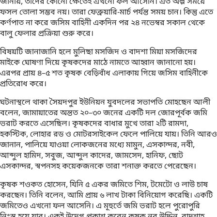
জানায়, তাদের কোনো ক্ষেতেই এখনো ফল আসেনি। এত অল্প সময়ে
ফসল তোলা সম্ভব নয়। তারা ফেব্রুয়ারি-মার্চ পর্যন্ত সময় চান। কিন্তু এতে
কর্ণপাত না করে জসিম বাহিনী একদিন পর ২৪ নভেম্বর সকাল থেকে
বালু ফেলার প্রক্রিয়া শুরু করে।
বিষয়টি জানাজানি হলে মুলিছা মসজিদ ও বাদশা মিয়া মসজিদের
মাইকে ঘোষণা দিয়ে কৃষকদের মাঠে নামতে আহ্বান জানানো হয়।
এরপর প্রায় ৪–৫ শত কৃষক বেড়িবাঁধ এলাকায় গিয়ে জসিম বাহিনীকে
প্রতিরোধ করে।
ঘটনাস্থলে থাকা সৈয়দপুর ইউনিয়ন যুবদলের সভাপতি মোহছেন আলী
বলেন, জামায়াতের অন্তত ২০–৩০ জনের একটি দল জোরপূর্বক জমি
ভরাট করতে এসেছিল। কৃষকদের বাধার মুখে তারা ২টি রামদা,
হকস্টিক, লোহার রড ও মোটরসাইকেল ফেলে পালিয়ে যায়। তিনি আরও
জানান, পালিয়ে যাওয়া লোকজনের মধ্যে মামুন, এসকান্দর, নবী,
আব্দুল হামিদ, সবুজ, আব্দুল কাদের, জামসেদ, হানিফ, ছোট
এসকান্দর, স্বপনসহ কয়েকজনকে তারা শনাক্ত করতে পেরেছেন।
কৃষক শওকত হোসেন, যিনি ৫ একর জমিতে শিম, টমেটো ও লাউ চাষ
করছেন। তিনি বলেন, আমি প্রায় ৬ লাখ টাকা বিনিয়োগ করেছি। একটি
জমিতেও এখনো ফল আসেনি। এ মূহুর্তে জমি ভরাট হলে পুরোপুরি
নিঃস্ব হয়ে যাব। একই উদ্বেগ প্রকাশ করেন কৃষক নুর উদ্দিন, বাদশাহ,