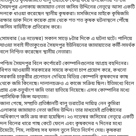
সীতাকুণ্ডে কৃষিজমিতে বালু ভরাটকে কেন্দ্র করে উপজেলার পশ্চিম
সৈয়দপুর এলাকায় জামায়াত নেতা জসিম উদ্দিনের নেতৃত্বে আসা একটি
দলকে ধাওয়া করেছেন স্থানীয় কৃষকরা। মসজিদের মাইকে কৃষিজমি
রক্ষার ডাক দিলে কয়েক গ্রাম থেকে শত শত কৃষক ঘটনাস্থলে পৌঁছে
জসিম বাহিনীকে প্রতিরোধ করে।
সোমবার (২৪ নভেম্বর) সকাল সাড়ে ৮টার দিকে এ ঘটনা ঘটে। পালিয়ে
যাওয়া সবাই সীতাকুণ্ডের সৈয়দপুর ইউনিয়নের জামায়াতের কর্মী-সমর্থক
বলে নিশ্চিত করেছেন স্থানীয় নেতারা।
পশ্চিম সৈয়দপুর বিলে কর্পোরেট কোম্পানিগুলোর আগ্রহ বহুদিনের।
বিগত আওয়ামী সরকারের সময়ে কখনো চাপ প্রয়োগ করে, কখনো
সরকারি চাকুরীর প্রলোভন দেখিয়ে বিভিন্ন কোম্পানি কৃষকদের কাছ
থেকে জমি কিনেছে। দালালচক্রও এ কাজে সক্রিয় ছিল। ইতিমধ্যে বিলে
প্রায় এক-চতুর্থাংশ জমি তারা হাতিয়ে নিয়েছে। এসব কোম্পানির মধ্যে
প্যাসিফিক জিন্স অন্যতম।
জানা গেছে, সম্প্রতি প্রতিষ্ঠানটি বালু ভরাটের দায়িত্ব নেন কুমিরা
এলাকার জামায়াত নেতা জসিম উদ্দিন। তার মাধ্যমেই প্রতিষ্ঠানের
অধিকাংশ জমি ক্রয় করা হয়েছিল। ২৩ নভেম্বর জসিমের নেতৃত্বে একটি
দল বিলের ধারে গাছ কেটে ফেলে এবং কৃষকদের ৭ দিনের মধ্যে
টমেটো, শিম, লাউসহ সব ফসল তুলে নিতে নির্দেশ দেয়। কৃষকরা