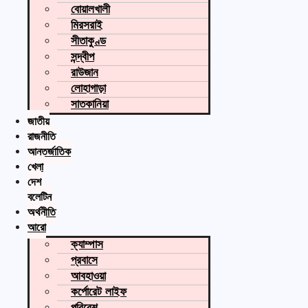
বোয়ালখালী
মিরসরাই
সীতাকুণ্ড
সন্দ্বীপ
রাউজান
লোহাগাড়া
সাতকানিয়া
জাতীয়
রাজনীতি
আন্তর্জাতিক
খেলা
দেশ
বুলেটিন
অর্থনীতি
আরো
ক্যাম্পাস
প্রবাসে
আবহাওয়া
কর্পোরেট লাইফ
পরিবেশ