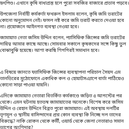
হৃৎপিণ্ড। এখানে কৃষি বাধাগ্রস্ত হলে পুরো সবজির বাজারে প্রভাব পড়বে।
উপজেলা নির্বাহী কর্মকর্তা ফখরুল ইসলাম বলেন, কৃষি জমি ভরাটের
কোনো অনুমোদন নেই। ফসল নষ্ট করে জমি ভরাট করতে দেওয়া হবে
না। প্রয়োজনে আইনগত ব্যবস্থা নেওয়া হবে।
জামায়াত নেতা জসিম উদ্দিন বলেন, প্যাসিফিক জিন্সের জমি ভরাটের
দায়িত্ব আমার কাছে আছে। সোমবার সকালে কৃষকদের সঙ্গে কিছু ভুল
বোঝাবুঝি হয়েছে। আশা করছি শিগগিরই সমাধান হবে।
এ বিষয়ে জানতে ফ্যাসিফিক জিন্সের ব্যবস্থাপনা পরিচাল সৈয়দ এম
তানভিরের মুঠোফোনে একাধিক কল ও হোয়াটসএ্যাপে বার্তা পাঠিয়েও
কোনো সাড়া পাওয়া যায়নি।
এদিকে জামায়াত নেতারা বিতর্কিত কর্মকাণ্ডে জড়িত ৫ আগস্টের পর
থেকে। এমন ঘটনায় হতভম্ব জামায়াতের অনেকে। বিশেষ করে জসিম
উদ্দিন ও রেহান উদ্দিনে বিব্রত পুরো জামায়াত। এই অবস্থায় দলটির
তৃণমূল ও স্থানীয় বাসিন্দাদের প্রশ্ন কোন ব্যবস্থা কি নিচ্ছে দল তাদের
বিরুদ্ধে? নাকি রোকন থেকে কর্মী, ওয়ার্ড থেকে জেলা নেতারাও সমান
ভাগের অংশিদার?