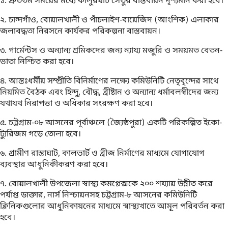
১. দ্রুততম সময়ের মধ্যে কালুরঘাট সেতুর বাস্তবায়ন দৃশ্যমান করা হবে।
২. চান্দগাঁও, বোয়ালখালী ও পাঁচলাইশ-বায়েজিদ (আংশিক) এলাকার
জলাবদ্ধতা নিরসনে কার্যকর পরিকল্পনা বাস্তবায়ন।
৩. গার্মেন্টস ও অন্যান্য শ্রমিকদের জন্য ন্যায্য মজুরি ও সময়মত বেতন-
ভাতা নিশ্চিত করা হবে।
৪. আন্তঃধর্মীয় সম্প্রীতি বিনির্মাণের লক্ষ্যে কমিউনিটি নেতৃবৃন্দের সাথে
নিয়মিত বৈঠক এবং হিন্দু, বৌদ্ধ, ব্রীষ্টান ও অন্যান্য ধর্মাবলম্বীদের জন্য
যথাযথ নিরাপত্তা ও অধিকার সংরক্ষণ করা হবে।
৫. চট্টগ্রাম-০৮ আসনের পূর্বাঞ্চলে (জ্যৈষ্ঠপুরা) একটি পরিকল্পিত ইকো-
ট্যুরিজম গড়ে তোলা হবে।
৬. গ্রামীণ রাস্তাঘাট, কালভার্ট ও ব্রীজ নির্মাণের মাধ্যমে যোগাযোগ
ব্যবস্থার আধুনিকীকরণ করা হবে।
৭. বোয়ালখালী উপজেলা স্বাস্থ্য কমপ্লেক্সকে ২০০ শয্যায় উন্নীত করে
পর্যাপ্ত ডাক্তার, নার্স নিশ্চায়নসহ চট্টগ্রাম-৮ আসনের কমিউনিটি
ক্লিনিকগুলোর আধুনিকায়নের মাধ্যমে স্বাস্থ্যখাতে আমূল পরিবর্তন করা
হবে।