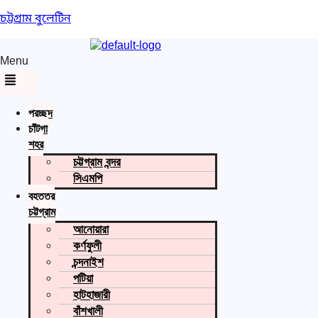
চট্টগ্রাম বুলেটিন
Menu
প্রচ্ছদ
চাঁটগা
শহর
চট্টগ্রাম বন্দর
সিএমপি
বৃহত্তর
চট্টগ্রাম
আনোয়ারা
কর্ণফুলী
চন্দনাইশ
পটিয়া
হাটহাজারী
বাঁশখালী