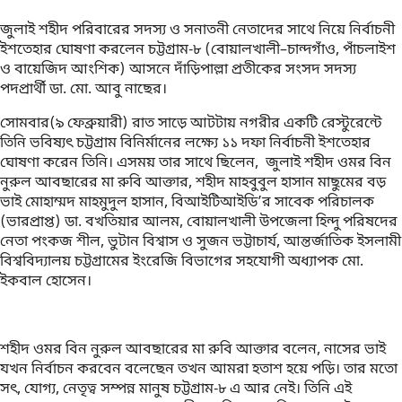
জুলাই শহীদ পরিবারের সদস্য ও সনাতনী নেতাদের সাথে নিয়ে নির্বাচনী
ইশতেহার ঘোষণা করলেন চট্টগ্রাম-৮ (বোয়ালখালী–চান্দগাঁও, পাঁচলাইশ
ও বায়েজিদ আংশিক) আসনে দাঁড়িপাল্লা প্রতীকের সংসদ সদস্য
পদপ্রার্থী ডা. মো. আবু নাছের।
সোমবার(৯ ফেব্রুয়ারী) রাত সাড়ে আটটায় নগরীর একটি রেস্টুরেন্টে
তিনি ভবিষ্যৎ চট্টগ্রাম বিনির্মানের লক্ষ্যে ১১ দফা নির্বাচনী ইশতেহার
ঘোষণা করেন তিনি। এসময় তার সাথে ছিলেন, জুলাই শহীদ ওমর বিন
নুরুল আবছারের মা রুবি আক্তার, শহীদ মাহবুবুল হাসান মাছুমের বড়
ভাই মোহাম্মদ মাহমুদুল হাসান, বিআইটিআইডি’র সাবেক পরিচালক
(ভারপ্রাপ্ত) ডা. বখতিয়ার আলম, বোয়ালখালী উপজেলা হিন্দু পরিষদের
নেতা পংকজ শীল, ভুটান বিশ্বাস ও সুজন ভট্টাচার্য, আন্তর্জাতিক ইসলামী
বিশ্ববিদ্যালয় চট্টগ্রামের ইংরেজি বিভাগের সহযোগী অধ্যাপক মো.
ইকবাল হোসেন।
শহীদ ওমর বিন নুরুল আবছারের মা রুবি আক্তার বলেন, নাসের ভাই
যখন নির্বাচন করবেন বলেছেন তখন আমরা হতাশ হয়ে পড়ি। তার মতো
সৎ, যোগ্য, নেতৃত্ব সম্পন্ন মানুষ চট্টগ্রাম-৮ এ আর নেই। তিনি এই