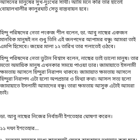
আসনের মানুষের সুখ-দুঃখের সাথী। আমি মনে করি তার হাতেই
বোয়ালখালীর কালুরঘাট সেতু বাস্তবায়ন হবে।
হিন্দু পরিষদের নেতা পংকজ শীল বলেন, ডা. আবু নাছের একজন
মানবিক মানুষই নন শুধু তিনি এই জনপদের আপামর বন্ধু৷ আমরা তাই
এমপি হিসেবে। জয়ের মালা ১২ তারিখ তার গলাতেই ওঠবে।
হিন্দু পরিষদের নেতা ভুটান বিশ্বাস বলেন, নাছের ভাই ভালো মানুষ। তার
মতো অমায়িক মানুষ এখনকার সময়ে পাওয়া ভার। জামায়াতে ইসলামী
ক্ষমতায় আসলে হিন্দুরা নিরাপদ থাকবে৷ জামায়াত ক্ষমতায় আসলে
হিন্দুরা নিরাপদ এটা হলো অপপ্রচার ও মিথ্যা কথা। আসল সত্য হলো
জামায়াতে ইসলামী আমাদের বন্ধু। তারা ক্ষমতায় আসুক এটাই আমরা
চাই।
ডা. আবু নাছের নিজের নির্বাচনী ইশতেহার ঘোষণা করেন।
১১ দফা ইশতেহার…