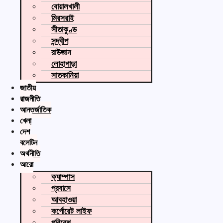
বোয়ালখালী
মিরসরাই
সীতাকুণ্ড
সন্দ্বীপ
রাউজান
লোহাগাড়া
সাতকানিয়া
জাতীয়
রাজনীতি
আন্তর্জাতিক
খেলা
দেশ
বুলেটিন
অর্থনীতি
আরো
ক্যাম্পাস
প্রবাসে
আবহাওয়া
কর্পোরেট লাইফ
পরিবেশ