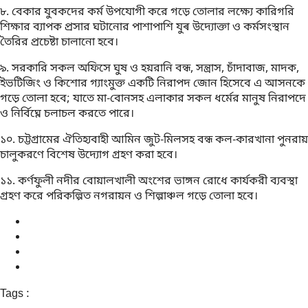
৮. বেকার যুবকদের কর্ম উপযোগী করে গড়ে তোলার লক্ষ্যে কারিগরি
শিক্ষার ব্যাপক প্রসার ঘটানোর পাশাপাশি যুৰ উদ্যোক্তা ও কর্মসংস্থান
তৈরির প্রচেষ্টা চালানো হবে।
৯. সরকারি সকল অফিসে ঘুষ ও হয়রানি বন্ধ, সন্ত্রাস, চাঁদাবাজ, মাদক,
ইভটিজিং ও কিশোর গ্যাংমুক্ত একটি নিরাপদ জোন হিসেবে এ আসনকে
গড়ে তোলা হবে; যাতে মা-বোনসহ এলাকার সকল ধর্মের মানুষ নিরাপদে
ও নির্বিঘ্নে চলাচল করতে পারে।
১০. চট্টগ্রামের ঐতিহ্যবাহী আমিন জুট-মিলসহ বন্ধ কল-কারখানা পুনরায়
চালুকরণে বিশেষ উদ্যোগ গ্রহণ করা হবে।
১১. কর্ণফুলী নদীর বোয়ালখালী অংশের ভাঙ্গন রোধে কার্যকরী ব্যবস্থা
গ্রহণ করে পরিকল্পিত নগরায়ন ও শিল্পাঞ্চল গড়ে তোলা হবে।
Tags :