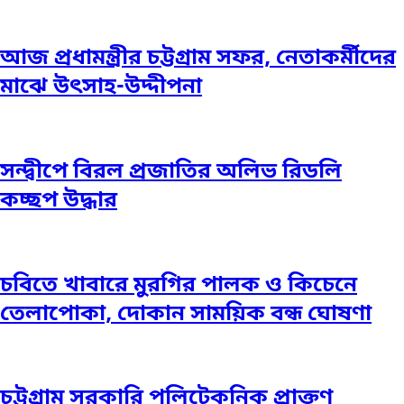
আজ প্রধামন্ত্রীর চট্টগ্রাম সফর, নেতাকর্মীদের
মাঝে উৎসাহ-উদ্দীপনা
সন্দ্বীপে বিরল প্রজাতির অলিভ রিডলি
কচ্ছপ উদ্ধার
চবিতে খাবারে মুরগির পালক ও কিচেনে
তেলাপোকা, দোকান সাময়িক বন্ধ ঘোষণা
চট্টগ্রাম সরকারি পলিটেকনিক প্রাক্তণ