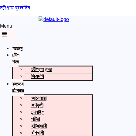
চট্টগ্রাম বুলেটিন
Menu
প্রচ্ছদ
চাঁটগা
শহর
চট্টগ্রাম বন্দর
সিএমপি
বৃহত্তর
চট্টগ্রাম
আনোয়ারা
কর্ণফুলী
চন্দনাইশ
পটিয়া
হাটহাজারী
বাঁশখালী