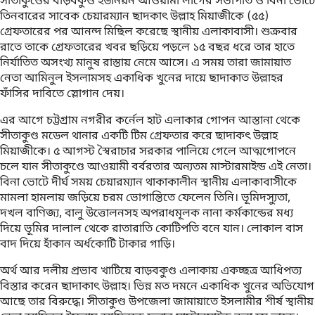
সীতাকুণ্ডের বাড়বকুণ্ড ইউনিয়ন আওয়ামী লীগের সভাপতি ও বিনা ভোটে
তিনবারের সাবেক চেয়ারম্যান ছাদকাৎ উল্লাহ মিয়াজীকে (৫৫)
গ্রেফতারের পর আনন্দ মিছিল করেছে স্থানীয় এলাকাবাসী। শুক্রবার
রাতে তাকে গ্রেফতারের খবর ছড়িয়ে পড়লে ১৫ বছর ধরে তার হাতে
নির্যাতিত অসংখ্য মানুষ রাস্তায় নেমে আসে। এ সময় তারা জামায়াত
নেতা আমিনুল ইসলামসহ একাধিক খুনের দায়ে ছাদাকাত উল্লাহর
ফাঁসির দাবিতে স্লোগান দেয়।
এর আগে চট্টগ্রাম নগরীর কর্নেল হাট এলাকার গোপন আস্তানা থেকে
সীতাকুণ্ড মডেল থানার একটি টিম গ্রেফতার করে ছাদাকৎ উল্লাহ
মিয়াজীকে। ৫ আগস্ট স্বৈরাচার সরকার পালিয়ে গেলে আত্মগোপনে
চলে যান সীতাকুণ্ডে আওয়ামী বর্বরতার অন্যতম মাস্টারমাইন্ড এই নেতা।
বিনা ভোটে দীর্ঘ সময় চেয়ারম্যান থাকাকালীন স্থানীয় এলাকাবাসীকে
মামলা হামলায় জড়িয়ে চরম ভোগান্তিতে ফেলেন তিনি। ভূমিদস্যুতা,
দখল বাণিজ্য, বালু উত্তোলনসহ অপরাধমূলক নানা কর্মকান্ডের মধ্য
দিয়ে ভূমির দালাল থেকে রাতারাতি কোটিপতি বনে যান। লোকাল বাস
বাদ দিয়ে হাঁকান অর্ধকোটি টাকার গাড়ি।
অর্থ আর দলীয় প্রভাব খাটিয়ে বাড়বকুণ্ড এলাকায় একচ্ছত্র আধিপত্য
বিস্তার করেন ছাদাকাৎ উল্লাহ। ভিন্ন মত দমনে একাধিক খুনের অভিযোগ
আছে তার বিরুদ্ধে। সীতাকুণ্ড উপজেলা জামায়াতে ইসলামীর শীর্ষ স্থানীয়