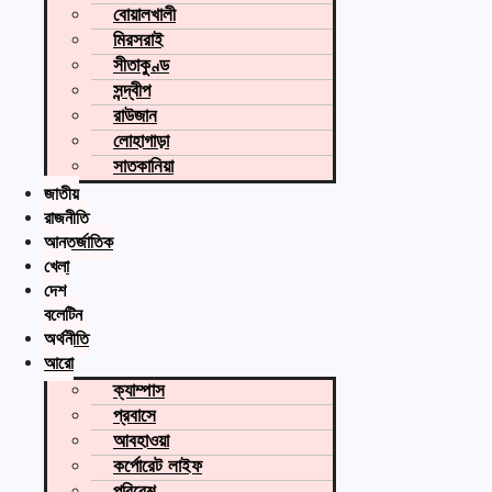
বোয়ালখালী
মিরসরাই
সীতাকুণ্ড
সন্দ্বীপ
রাউজান
লোহাগাড়া
সাতকানিয়া
জাতীয়
রাজনীতি
আন্তর্জাতিক
খেলা
দেশ
বুলেটিন
অর্থনীতি
আরো
ক্যাম্পাস
প্রবাসে
আবহাওয়া
কর্পোরেট লাইফ
পরিবেশ