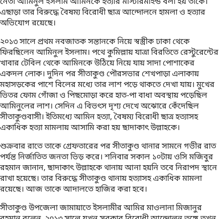
নেতা আমিনুল ইসলাম আমিনকে হত্যার মাস্টারমাইন্ড বলা হয় তাকে।
এছাড়া তার বিরুদ্ধে বৈষম্য বিরোধী ছাত্র আন্দোলনে হামলা ও হত্যার
অভিযোগ রয়েছে।
২০১৩ সালে প্রথম নবজাতক সন্তানকে নিয়ে স্বস্ত্রীক ঢাকা থেকে
ফিরছিলেন আমিনুল ইসলাম। পথে কুমিল্লায় যাত্রা বিরতিতে রেস্টুরেন্টের
খাবার টেবিল থেকে আমিনকে উঠিয়ে নিয়ে যায় সাদা পোশাকের
একদল লোক। দুদিন পর সীতাকুণ্ড পৌরসভার শেখপাড়া এলাকায়
মহাসড়কের পাশে বিলের মধ্যে তার লাশ পড়ে থাকতে দেখা যায়। মুখের
ভিতর ফোম গোঁজা ও পিছমোড়া করে হাত-পা বাধা অবস্থায় পড়েছিল
আমিনুলের লাশ। সেদিন এ বিভৎস দৃশ্য দেখে অঝোরে কেঁদেছিল
সীতাকুণ্ডবাসী। ইতিমধ্যে আমিন হত্যা, বৈষম্য বিরোধী ছাত্র হত্যাসহ
একাধিক হত্যা মামলায় আসামি করা হয় ছাদাকাৎ উল্লাহকে।
শুক্রবার রাতে তাকে গ্রেফতারের পর সীতাকুণ্ড থানার সামনে গভীর রাত
পর্যন্ত নির্জাতিত জনতা ভিড় করে। শনিবার সকাল ১০টায় ওসি মজিবুর
রহমান জানান, ছাদাকাৎ উল্লাহকে থানায় আনা হয়নি তবে নিরাপদ স্থানে
রাখা হয়েছে। তার বিরুদ্ধে সীতাকুণ্ড থানায় হত্যাসহ একাধিক মামলা
রয়েছে। আজ তাকে আদালতে হাজির করা হবে।
সীতাকুণ্ড উপজেলা জামায়াতে ইসলামীর আমির মাওলানা মিজানুর
রহমান বলেন, ২০১৩ সালে যখন সরকার বিরোধী আন্দোলন তুঙ্গে তখন